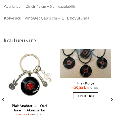
A
yarlanabilir Zincir 45 cm + 5 cm uzatılabilir
Kolye ucu Vintage : Çap 3 cm – 1 TL boyutunda
İLGILI ÜRÜNLER
Plak Kolye
135,00
₺
KDV Dahil
SEPETE EKLE
Plak Anahtarlık – Özel
Tasarım Aksesuarlar
185,00
₺