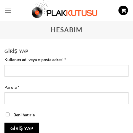
İçeriğe
atla
HESABIM
GIRIŞ YAP
Kullanıcı adı veya e-posta adresi
*
Parola
*
Beni hatırla
GIRIŞ YAP