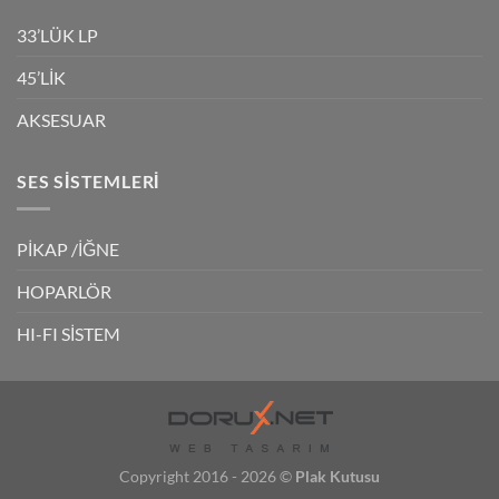
33’LÜK LP
45’LİK
AKSESUAR
SES SISTEMLERI
PİKAP /İĞNE
HOPARLÖR
HI-FI SİSTEM
Copyright 2016 - 2026 ©
Plak Kutusu