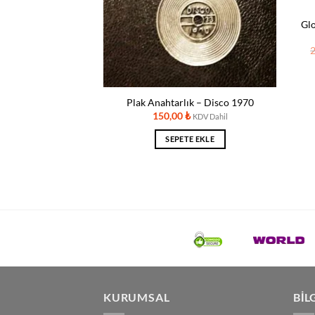
Glo
– Özel tasarım
₺
KDV Dahil
TE EKLE
Plak Anahtarlık – Disco 1970
150,00
₺
KDV Dahil
SEPETE EKLE
KURUMSAL
BIL