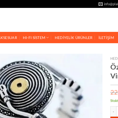
info@pla
AKSESUAR
HI-FI SİSTEM
HEDİYELİK ÜRÜNLER
İLETİŞİM
HED
Öz
Vi
22
Stok
Özel