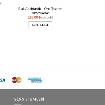
e –
Plak Anahtarlık – Özel Tasarım
Aksesuarlar
185,00
₺
KDV Dahil
SEPETE EKLE
SES SISTEMLERI