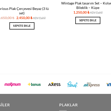
Wintage Plak tasarım Set – Koly
Bileklik – Küpe
rious Plak Çerçevesi Beyaz (3 lü
1.250,00
₺
set)
KDV Dahil
Orijinal
Şu
2.650,00
₺
2.450,00
₺
KDV Dahil
SEPETE EKLE
fiyat:
andaki
2.650,00 ₺.
fiyat:
SEPETE EKLE
2.450,00 ₺.
GILER
PLAKLAR