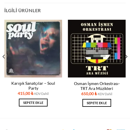
İLGILI ÜRÜNLER
Karışık Sanatçılar – Soul
Osman İşmen Orkestrası-
Party
TRT Ara Müzikleri
415,00
₺
650,00
₺
KDV Dahil
KDV Dahil
SEPETE EKLE
SEPETE EKLE