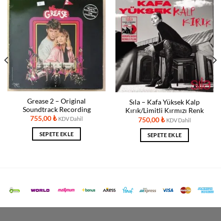
Grease 2 – Original
Sıla – Kafa Yüksek Kalp
Soundtrack Recording
Kırık/Limitli Kırmızı Renk
755,00
₺
KDV Dahil
750,00
₺
KDV Dahil
SEPETE EKLE
SEPETE EKLE