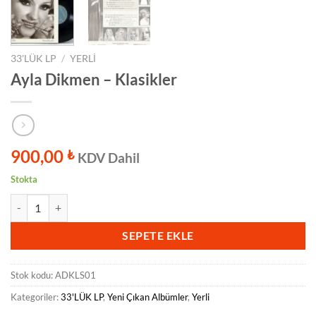
33'LÜK LP
/
YERLI
Ayla Dikmen – Klasikler
900,00
₺
KDV Dahil
Stokta
Ayla Dikmen - Klasikler adet
SEPETE EKLE
Stok kodu:
ADKLS01
Kategoriler:
33'LÜK LP
,
Yeni Çıkan Albümler
,
Yerli