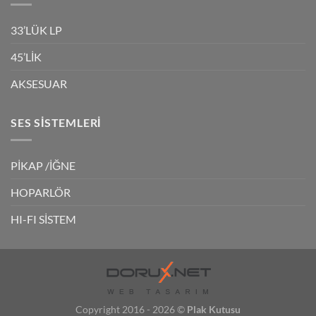
33’LÜK LP
45’LİK
AKSESUAR
SES SISTEMLERI
PİKAP /İĞNE
HOPARLÖR
HI-FI SİSTEM
Copyright 2016 - 2026 ©
Plak Kutusu