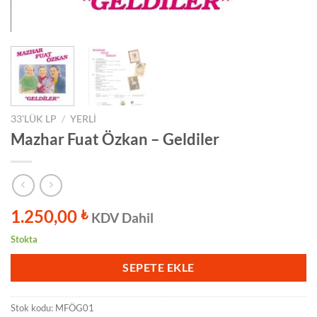
33'LÜK LP
/
YERLI
Mazhar Fuat Özkan – Geldiler
1.250,00
₺
KDV Dahil
Stokta
SEPETE EKLE
Stok kodu:
MFÖG01