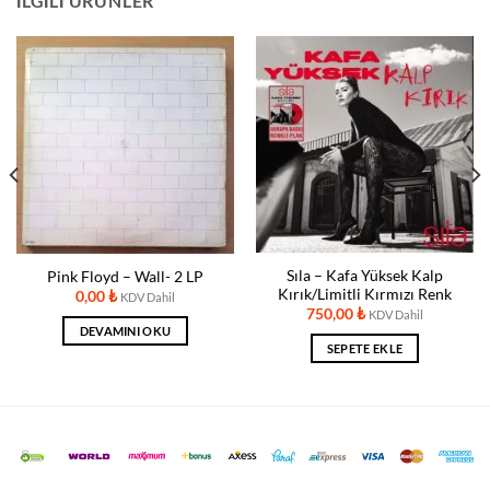
İLGILI ÜRÜNLER
Sıla – Kafa Yüksek Kalp
Pink Floyd – Wall- 2 LP
Kırık/Limitli Kırmızı Renk
0,00
₺
KDV Dahil
750,00
₺
KDV Dahil
DEVAMINI OKU
SEPETE EKLE