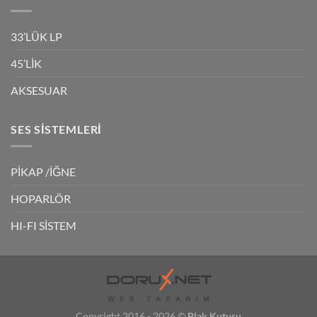
33’LÜK LP
45’LİK
AKSESUAR
SES SISTEMLERI
PİKAP /İĞNE
HOPARLÖR
HI-FI SİSTEM
Copyright 2016 - 2026 ©
Plak Kutusu