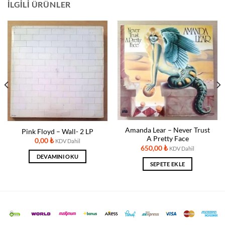
İLGILI ÜRÜNLER
Amanda Lear ‎– Never Trust
Pink Floyd – Wall- 2 LP
A Pretty Face
0,00
₺
KDV Dahil
650,00
₺
KDV Dahil
DEVAMINI OKU
SEPETE EKLE