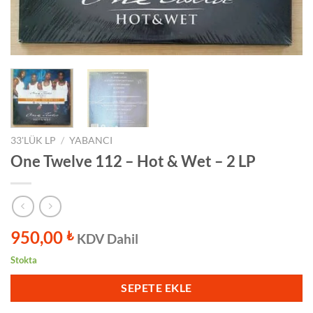
33'LÜK LP
/
YABANCI
One Twelve 112 – Hot & Wet – 2 LP
950,00
₺
KDV Dahil
Stokta
SEPETE EKLE