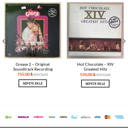
Grease 2 – Original
Hot Chocolate ‎– XIV
Soundtrack Recording
Greatest Hits
755,00
₺
550,00
₺
KDV Dahil
KDV Dahil
SEPETE EKLE
SEPETE EKLE