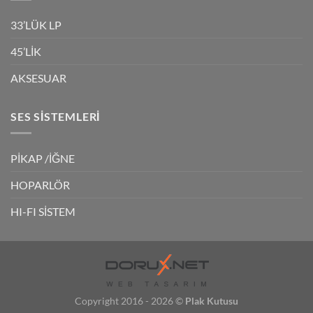
33’LÜK LP
45’LİK
AKSESUAR
SES SISTEMLERI
PİKAP /İĞNE
HOPARLÖR
HI-FI SİSTEM
Copyright 2016 - 2026 ©
Plak Kutusu