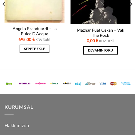
Angelo Branduardi ‎– La
Mazhar Fuat Özkan – Vak
Pulce D’Acqua
The Rock
695,00
₺
KDV Dahil
0,00
₺
KDV Dahil
SEPETE EKLE
DEVAMINI OKU
KURUMSAL
Hakkımızda