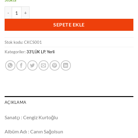
Stokta
Cengiz Kurtoğlu - Canın Sağolsun ( Limited Editions) Renkli Plak adet
SEPETE EKLE
Stok kodu:
CKCS001
Kategoriler:
33'LÜK LP
,
Yerli
AÇIKLAMA
Sanatçı : Cengiz Kurtoğlu
Albüm Adı : Canın Sağolsun