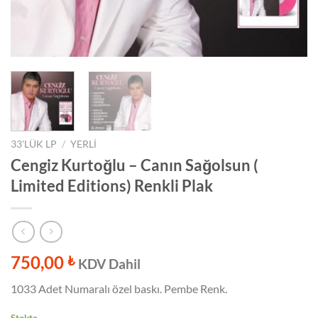
33'LÜK LP
/
YERLI
Cengiz Kurtoğlu – Canın Sağolsun (
Limited Editions) Renkli Plak
750,00
₺
KDV Dahil
1033 Adet Numaralı özel baskı. Pembe Renk.