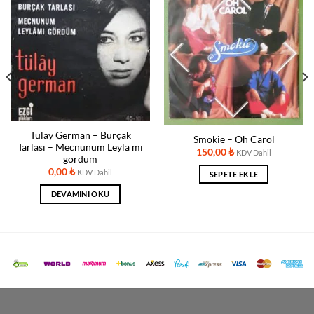
Tülay German – Burçak
Smokie ‎– Oh Carol
Tarlası – Mecnunum Leyla mı
150,00
₺
KDV Dahil
gördüm
0,00
₺
KDV Dahil
SEPETE EKLE
DEVAMINI OKU