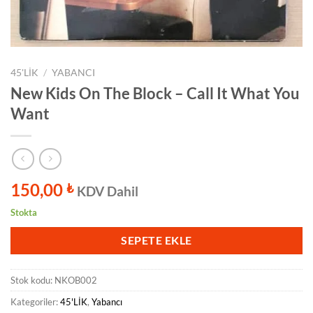
45'LİK
/
YABANCI
New Kids On The Block ‎– Call It What You
Want
150,00
₺
KDV Dahil
Stokta
SEPETE EKLE
Stok kodu:
NKOB002
Kategoriler:
45'LİK
,
Yabancı