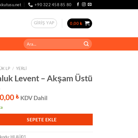
kkutusu.net
+90 322 458 85 80
GIRIŞ YAP
0,00
₺
Ara:
ÜK LP
/
YERLI
luk Levent – Akşam Üstü
0,00
₺
KDV Dahil
ta
SEPETE EKLE
 kodu:
HLAÜ01