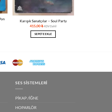
Von
Karışık Sanatçılar – Soul Party
415,00
₺
KDV Dahil
SEPETE EKLE
SES SISTEMLERI
PİKAP /İĞNE
HOPARLÖR