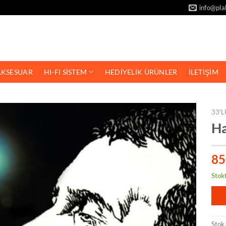
info@pla
AKSESUAR
HI-FI SİSTEM
HEDİYELİK ÜRÜNLER
İLETİŞİM
33'L
Ha
85
Stok
Stok