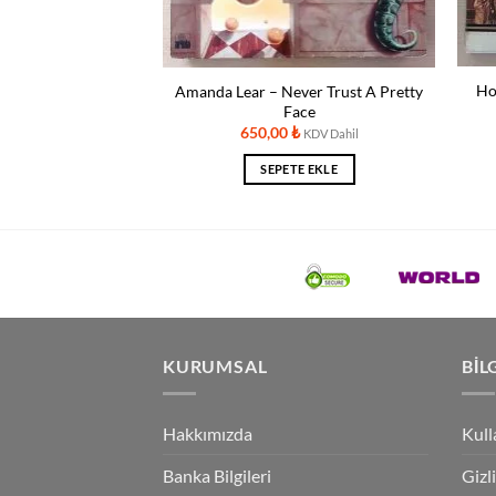
Ho
Amanda Lear ‎– Never Trust A Pretty
sti – Canzoni
Face
₺
KDV Dahil
650,00
₺
KDV Dahil
TE EKLE
SEPETE EKLE
KURUMSAL
BIL
Hakkımızda
Kull
Banka Bilgileri
Gizl