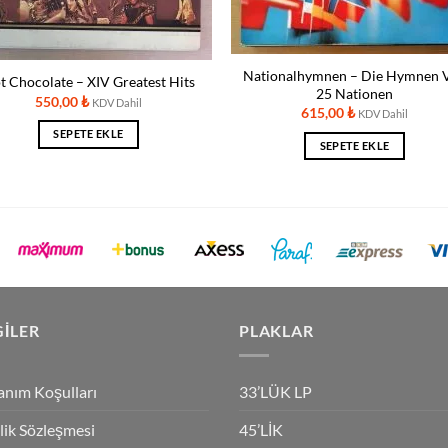
Nationalhymnen – Die Hymnen 
t Chocolate ‎– XIV Greatest Hits
25 Nationen
550,00
₺
KDV Dahil
615,00
₺
KDV Dahil
SEPETE EKLE
SEPETE EKLE
GILER
PLAKLAR
anım Koşulları
33’LÜK LP
ilik Sözleşmesi
45’LİK