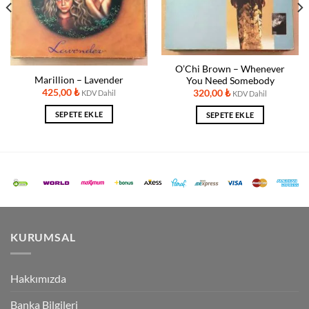
O’Chi Brown ‎– Whenever
Marillion ‎– Lavender
You Need Somebody
425,00
₺
320,00
₺
KDV Dahil
KDV Dahil
SEPETE EKLE
SEPETE EKLE
KURUMSAL
Hakkımızda
Banka Bilgileri