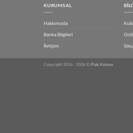
KURUMSAL
BIL
Hakkımızda
Kull
Banka Bilgileri
Gizl
İletişim
Sıkç
Copyright 2016 - 2026 ©
Plak Kutusu