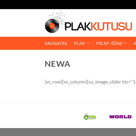
İçeriğe
atla
ANASAYFA
PLAK
PİKAP /İĞNE
NEWA
[vc_row][vc_column][us_image_slider ids=”1