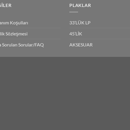
GILER
PLAKLAR
anım Koşulları
33’LÜK LP
ilik Sözleşmesi
45’LİK
a Sorulan Sorular/FAQ
AKSESUAR