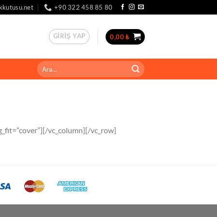
kkutusu.net
+90 322 458 85 80
GIRIŞ YAP
0,00
₺
Ara:
_fit=”cover”][/vc_column][/vc_row]