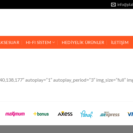
info@pla
AKSESUAR
HI-FI SİSTEM
HEDİYELİK ÜRÜNLER
İLETİŞİM
40,138,177″ autoplay=”1″ autoplay_period=”3″ img_size=”full” img